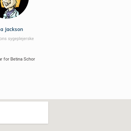
ja Jackson
ions sygeplejerske
ar for Betina Schor