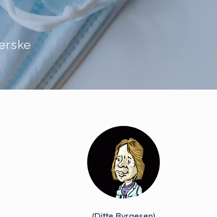
erske
(Ditte Byrgesen)