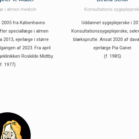
ge i almen medicin
Konsultations sygeplejers
 2005 fra Københavns
Uddannet sygeplejerske i 20
efter speciallæge i almen
Konsultationssygeplejerske, sek
a 2013, ejerlæge i større
blæksprutte. Ansat 2020 af da
udgangen af 2023. Fra april
ejerlæge Pia Ganer.
eklinikken Roskilde Midtby.
(f. 1985).
(f. 1977).