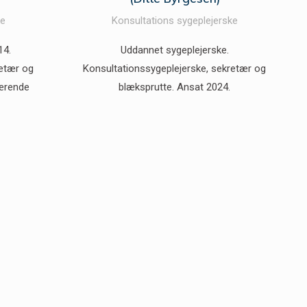
ke
Konsultations sygeplejerske
14.
Uddannet sygeplejerske.
retær og
Konsultationssygeplejerske, sekretær og
værende
blæksprutte. Ansat 2024.