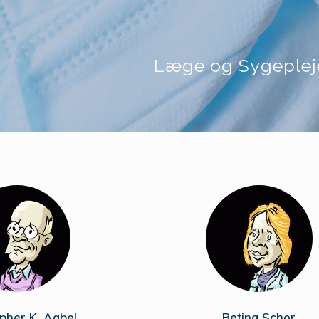
Læge og Sygeplej
pher K. Aabel
Betina Schor